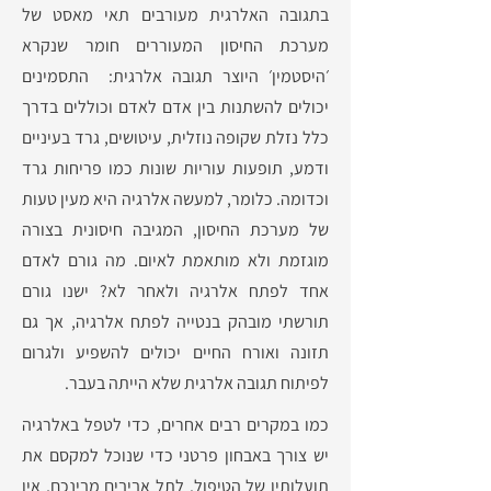
בתגובה האלרגית מעורבים תאי מאסט של
מערכת החיסון המעוררים חומר שנקרא
׳היסטמין׳ היוצר תגובה אלרגית: התסמינים
יכולים להשתנות בין אדם לאדם וכוללים בדרך
כלל נזלת שקופה נוזלית, עיטושים, גרד בעיניים
ודמע, תופעות עוריות שונות כמו פריחות גרד
וכדומה. כלומר, למעשה אלרגיה היא מעין טעות
של מערכת החיסון, המגיבה חיסונית בצורה
מוגזמת ולא מותאמת לאיום. מה גורם לאדם
אחד לפתח אלרגיה ולאחר לא? ישנו גורם
תורשתי מובהק בנטייה לפתח אלרגיה, אך גם
תזונה ואורח החיים יכולים להשפיע ולגרום
לפיתוח תגובה אלרגית שלא הייתה בעבר.
כמו במקרים רבים אחרים, כדי לטפל באלרגיה
יש צורך באבחון פרטני כדי שנוכל למקסם את
תועלותיו של הטיפול. לתל אביבים מבינכם, אין