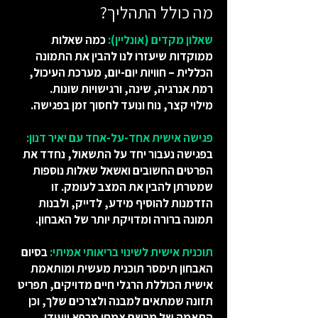
מה כולל התהליך?
שאלון מקדים (אונליין):
כמה שאלות
ממוקדות שיעזרו לנו להבין את התמונה
הכללית – חוויות יום-יום, מערכת העיכול,
רמת אנרגיה, שינה, ורגישויות שונות.
מילוי קצר, נוח ונועד לחסוך זמן בפגישה.
פגישה אישית אחד-על-אחד עם יאיר דנון:
בפגישה נעבור יחד על התשאול, נחדד את
הפרטים החשובים ואשאל שאלות נוספות
שמטרתן להבין את המצב לעומק. זו
הזדמנות להוסיף מידע, לדייק, ולבנות
תמונה ברורה ומדויקת יותר של האבחון.
תוכנית אישית לשינוי בריאותי אמיתי:
בסיום
האבחון תימסר תוכנית מעשית ומותאמת
אישית הכוללת הרגלי חיים מדויקים, תפריט
תזונה שמתאים למבנה ולצרכים שלך, וכן
התאמה של מרשם צמחי מרפא ייעודי.